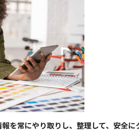
情報を
常に
やり
取りし、
整理して、
安全に