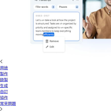
用途
製作
錄製
生成
自訂
協作
常見問題