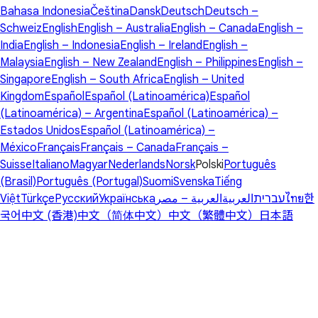
Bahasa Indonesia
Čeština
Dansk
Deutsch
Deutsch –
Schweiz
English
English – Australia
English – Canada
English –
India
English – Indonesia
English – Ireland
English –
Malaysia
English – New Zealand
English – Philippines
English –
Singapore
English – South Africa
English – United
Kingdom
Español
Español (Latinoamérica)
Español
(Latinoamérica) – Argentina
Español (Latinoamérica) –
Estados Unidos
Español (Latinoamérica) –
México
Français
Français – Canada
Français –
Suisse
Italiano
Magyar
Nederlands
Norsk
Polski
Português
(Brasil)
Português (Portugal)
Suomi
Svenska
Tiếng
Việt
Türkçe
Русский
Українська
العربية – مصر
العربية
עברית
ไทย
한
국어
中文 (香港)
中文（简体中文）
中文（繁體中文）
日本語