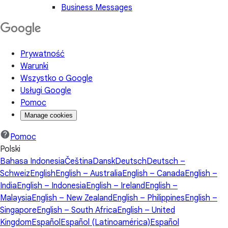
Business Messages
Prywatność
Warunki
Wszystko o Google
Usługi Google
Pomoc
Manage cookies
Pomoc
Polski
Bahasa Indonesia
Čeština
Dansk
Deutsch
Deutsch –
Schweiz
English
English – Australia
English – Canada
English –
India
English – Indonesia
English – Ireland
English –
Malaysia
English – New Zealand
English – Philippines
English –
Singapore
English – South Africa
English – United
Kingdom
Español
Español (Latinoamérica)
Español