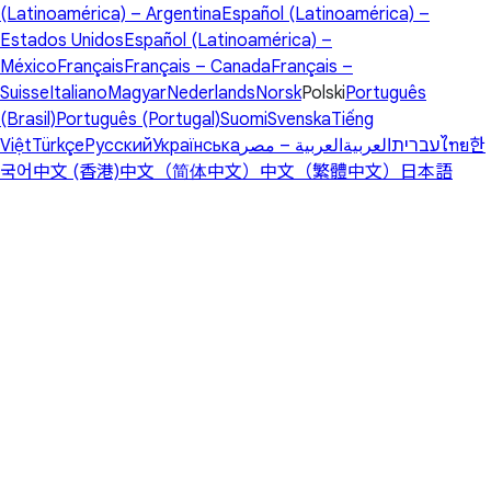
(Latinoamérica) – Argentina
Español (Latinoamérica) –
Estados Unidos
Español (Latinoamérica) –
México
Français
Français – Canada
Français –
Suisse
Italiano
Magyar
Nederlands
Norsk
Polski
Português
(Brasil)
Português (Portugal)
Suomi
Svenska
Tiếng
Việt
Türkçe
Русский
Українська
العربية – مصر
العربية
עברית
ไทย
한
국어
中文 (香港)
中文（简体中文）
中文（繁體中文）
日本語