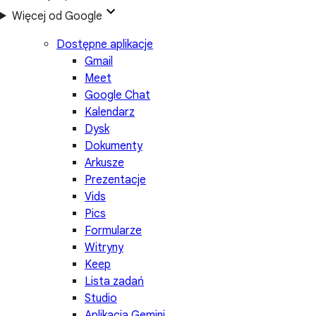
Więcej od Google
Dostępne aplikacje
Gmail
Meet
Google Chat
Kalendarz
Dysk
Dokumenty
Arkusze
Prezentacje
Vids
Pics
Formularze
Witryny
Keep
Lista zadań
Studio
Aplikacja Gemini