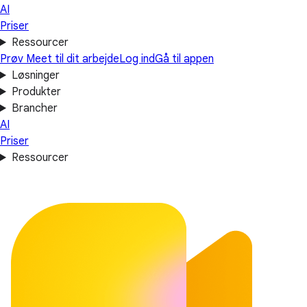
AI
Priser
Ressourcer
Prøv Meet til dit arbejde
Log ind
Gå til appen
Løsninger
Produkter
Brancher
AI
Priser
Ressourcer