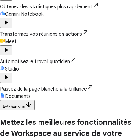
arrow_outward
Obtenez des statistiques plus rapidement
Gemini Notebook
play_arrow
arrow_outward
Transformez vos réunions en actions
Meet
play_arrow
arrow_outward
Automatisez le travail quotidien
Studio
play_arrow
arrow_outward
Passez de la page blanche à la brillance
Documents
arrow_downward
Afficher plus
Mettez les meilleures fonctionnalités
de Workspace au service de votre