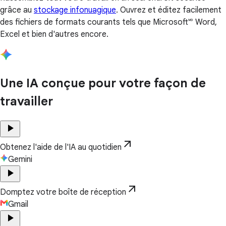
grâce au
stockage infonuagique
. Ouvrez et éditez facilement
des fichiers de formats courants tels que Microsoft🅫 Word,
Excel et bien d'autres encore.
Une IA conçue pour votre façon de
travailler
play_arrow
arrow_outward
Obtenez l'aide de l'IA au quotidien
Gemini
play_arrow
arrow_outward
Domptez votre boîte de réception
Gmail
play_arrow